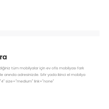
ara
iğiniz tüm mobilyalar için ev ofis mobilyası fark
e anında adresinizde. Sıfır yada ikinci el mobilya
="4" size="medium" link="none"