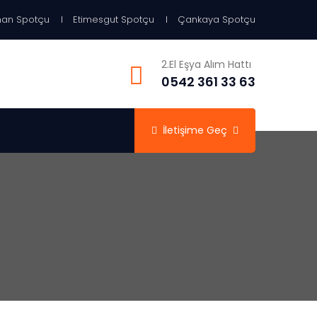
an Spotçu
Etimesgut Spotçu
Çankaya Spotçu
2.El Eşya Alım Hattı
0542 361 33 63
İletişime Geç