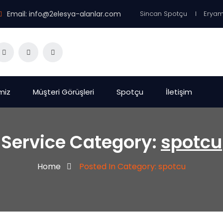
Email:
info@2elesya-alanlar.com
Sincan Spotçu
Eryam
miz
Müşteri Görüşleri
Spotçu
İletişim
Service Category:
spotcu
Home
Posted In Category: spotcu