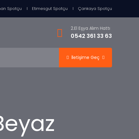
an Spotçu
Etimesgut Spotçu
Çankaya Spotçu
2.El Eşya Alım Hattı
0542 361 33 63
İletişime Geç
 Beyaz