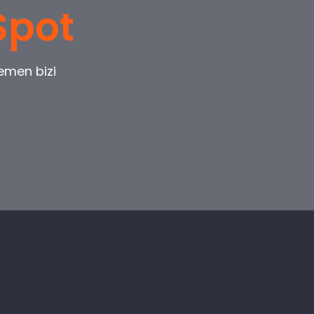
Spot
emen bizi