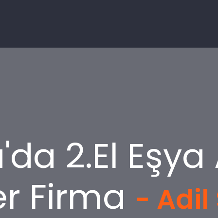
'da 2.El Eşya
er Firma
- Adil