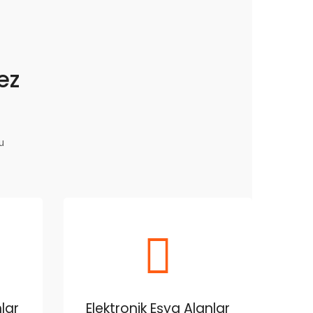
ez
u
nlar
Elektronik Eşya Alanlar