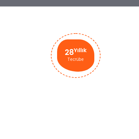
Yıllık
28
Tecrübe