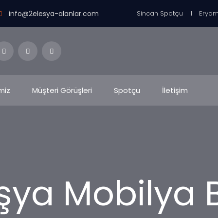
info@2elesya-alanlar.com
Sincan Spotçu
Eryam
miz
Müşteri Görüşleri
Spotçu
İletişim
Eşya Mobilya