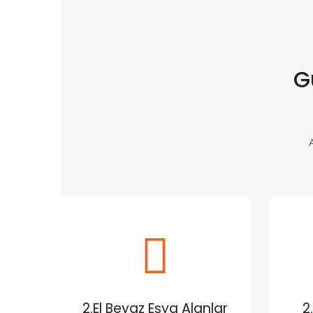
G
2.El Beyaz Eşya Alanlar
2