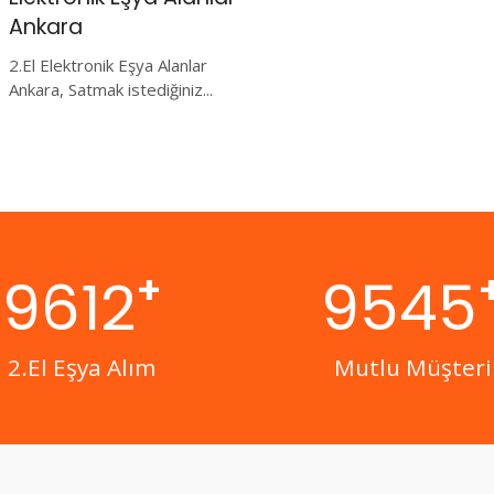
Ankara
2.El Elektronik Eşya Alanlar
Ankara, Satmak istediğiniz...
+
9612
9545
2.El Eşya Alım
Mutlu Müşteri