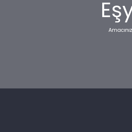
Eşy
Amacınız